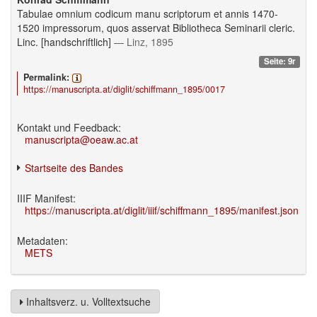
Tabulae omnium codicum manu scriptorum et annis 1470-
1520 impressorum, quos asservat Bibliotheca Seminarii cleric.
Linc. [handschriftlich]
— Linz, 1895
Seite: 9r
Permalink:
https://manuscripta.at/diglit/schiffmann_1895/0017
Kontakt und Feedback:
manuscripta@oeaw.ac.at
Startseite des Bandes
IIIF Manifest:
https://manuscripta.at/diglit/iiif/schiffmann_1895/manifest.json
Metadaten:
METS
Inhaltsverz. u. Volltextsuche