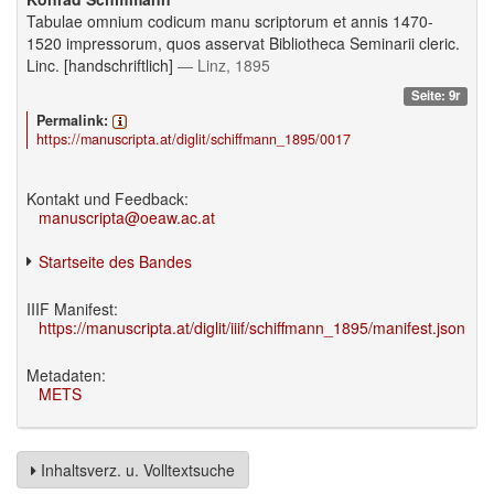
Tabulae omnium codicum manu scriptorum et annis 1470-
1520 impressorum, quos asservat Bibliotheca Seminarii cleric.
Linc. [handschriftlich]
— Linz, 1895
Seite: 9r
Permalink:
https://manuscripta.at/diglit/schiffmann_1895/0017
Kontakt und Feedback:
manuscripta@oeaw.ac.at
Startseite des Bandes
IIIF Manifest:
https://manuscripta.at/diglit/iiif/schiffmann_1895/manifest.json
Metadaten:
METS
Inhaltsverz. u. Volltextsuche