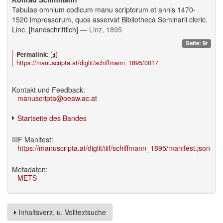
Tabulae omnium codicum manu scriptorum et annis 1470-
1520 impressorum, quos asservat Bibliotheca Seminarii cleric.
Linc. [handschriftlich]
— Linz, 1895
Seite: 9r
Permalink:
https://manuscripta.at/diglit/schiffmann_1895/0017
Kontakt und Feedback:
manuscripta@oeaw.ac.at
Startseite des Bandes
IIIF Manifest:
https://manuscripta.at/diglit/iiif/schiffmann_1895/manifest.json
Metadaten:
METS
Inhaltsverz. u. Volltextsuche