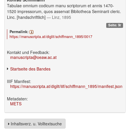
Tabulae omnium codicum manu scriptorum et annis 1470-
1520 impressorum, quos asservat Bibliotheca Seminarii cleric.
Linc. [handschriftlich]
— Linz, 1895
Seite: 9r
Permalink:
https://manuscripta.at/diglit/schiffmann_1895/0017
Kontakt und Feedback:
manuscripta@oeaw.ac.at
Startseite des Bandes
IIIF Manifest:
https://manuscripta.at/diglit/iiif/schiffmann_1895/manifest.json
Metadaten:
METS
Inhaltsverz. u. Volltextsuche