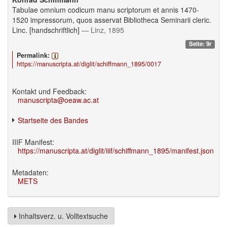
Tabulae omnium codicum manu scriptorum et annis 1470-
1520 impressorum, quos asservat Bibliotheca Seminarii cleric.
Linc. [handschriftlich]
— Linz, 1895
Seite: 9r
Permalink:
https://manuscripta.at/diglit/schiffmann_1895/0017
Kontakt und Feedback:
manuscripta@oeaw.ac.at
Startseite des Bandes
IIIF Manifest:
https://manuscripta.at/diglit/iiif/schiffmann_1895/manifest.json
Metadaten:
METS
Inhaltsverz. u. Volltextsuche