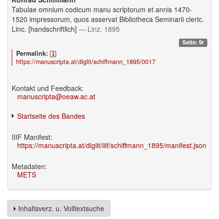
Tabulae omnium codicum manu scriptorum et annis 1470-
1520 impressorum, quos asservat Bibliotheca Seminarii cleric.
Linc. [handschriftlich]
— Linz, 1895
Seite: 9r
Permalink:
https://manuscripta.at/diglit/schiffmann_1895/0017
Kontakt und Feedback:
manuscripta@oeaw.ac.at
Startseite des Bandes
IIIF Manifest:
https://manuscripta.at/diglit/iiif/schiffmann_1895/manifest.json
Metadaten:
METS
Inhaltsverz. u. Volltextsuche