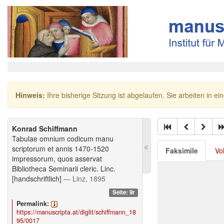
Hinweis:
Ihre bisherige Sitzung ist abgelaufen. Sie arbeiten in ei
Konrad Schiffmann
Tabulae omnium codicum manu
scriptorum et annis 1470-1520
Faksimile
Vo
impressorum, quos asservat
Bibliotheca Seminarii cleric. Linc.
[handschriftlich]
— Linz, 1895
Seite: 9r
Permalink:
https://manuscripta.at/diglit/schiffmann_18
95/0017