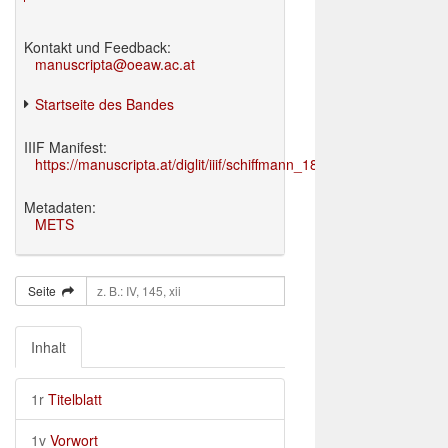
Kontakt und Feedback:
manuscripta@oeaw.ac.at
Startseite des Bandes
IIIF Manifest:
https://manuscripta.at/diglit/iiif/schiffmann_1895/manifest.json
Metadaten:
METS
Seite
Inhalt
1r
Titelblatt
1v
Vorwort