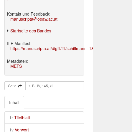
Kontakt und Feedback:
manuscripta@oeaw.ac.at
Startseite des Bandes
IIIF Manifest:
https://manuscripta.at/diglit/iiif/schiffmann_1895/manifest.json
Metadaten:
METS
Seite
Inhalt
1r
Titelblatt
1v
Vorwort