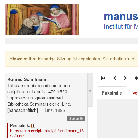
Hinweis:
Ihre bisherige Sitzung ist abgelaufen. Sie arbeiten in ei
Konrad Schiffmann
Tabulae omnium codicum manu
scriptorum et annis 1470-1520
Faksimile
Vo
impressorum, quos asservat
Bibliotheca Seminarii cleric. Linc.
[handschriftlich]
— Linz, 1895
Seite: 9r
Permalink:
https://manuscripta.at/diglit/schiffmann_18
95/0017