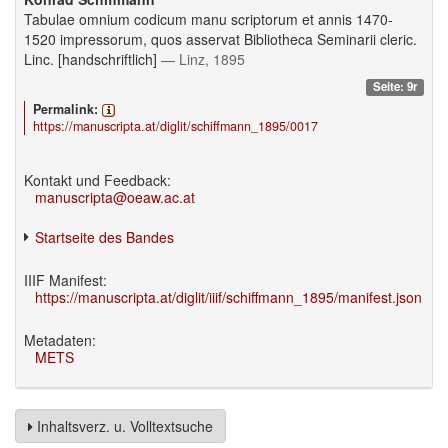
Tabulae omnium codicum manu scriptorum et annis 1470-
1520 impressorum, quos asservat Bibliotheca Seminarii cleric.
Linc. [handschriftlich]
— Linz, 1895
Seite: 9r
Permalink:
https://manuscripta.at/diglit/schiffmann_1895/0017
Kontakt und Feedback:
manuscripta@oeaw.ac.at
Startseite des Bandes
IIIF Manifest:
https://manuscripta.at/diglit/iiif/schiffmann_1895/manifest.json
Metadaten:
METS
Inhaltsverz. u. Volltextsuche