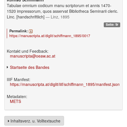
Tabulae omnium codicum manu scriptorum et annis 1470-
1520 impressorum, quos asservat Bibliotheca Seminarii cleric.
Linc. [handschriftlich]
— Linz, 1895
Seite: 9r
Permalink:
https://manuscripta.at/diglit/schiffmann_1895/0017
Kontakt und Feedback:
manuscripta@oeaw.ac.at
Startseite des Bandes
IIIF Manifest:
https://manuscripta.at/diglit/iiif/schiffmann_1895/manifest.json
Metadaten:
METS
Inhaltsverz. u. Volltextsuche