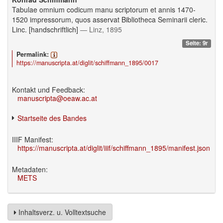
Tabulae omnium codicum manu scriptorum et annis 1470-
1520 impressorum, quos asservat Bibliotheca Seminarii cleric.
Linc. [handschriftlich]
— Linz, 1895
Seite: 9r
Permalink:
https://manuscripta.at/diglit/schiffmann_1895/0017
Kontakt und Feedback:
manuscripta@oeaw.ac.at
Startseite des Bandes
IIIF Manifest:
https://manuscripta.at/diglit/iiif/schiffmann_1895/manifest.json
Metadaten:
METS
Inhaltsverz. u. Volltextsuche