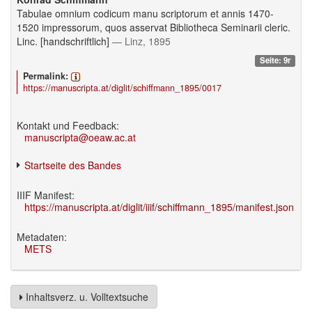
Tabulae omnium codicum manu scriptorum et annis 1470-
1520 impressorum, quos asservat Bibliotheca Seminarii cleric.
Linc. [handschriftlich]
— Linz, 1895
Seite: 9r
Permalink:
https://manuscripta.at/diglit/schiffmann_1895/0017
Kontakt und Feedback:
manuscripta@oeaw.ac.at
Startseite des Bandes
IIIF Manifest:
https://manuscripta.at/diglit/iiif/schiffmann_1895/manifest.json
Metadaten:
METS
Inhaltsverz. u. Volltextsuche