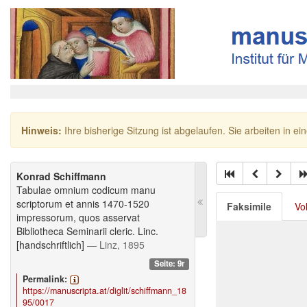
Hinweis:
Ihre bisherige Sitzung ist abgelaufen. Sie arbeiten in ei
Konrad Schiffmann
Tabulae omnium codicum manu
scriptorum et annis 1470-1520
Faksimile
Vo
impressorum, quos asservat
Bibliotheca Seminarii cleric. Linc.
[handschriftlich]
— Linz, 1895
Seite: 9r
Permalink:
https://manuscripta.at/diglit/schiffmann_18
95/0017