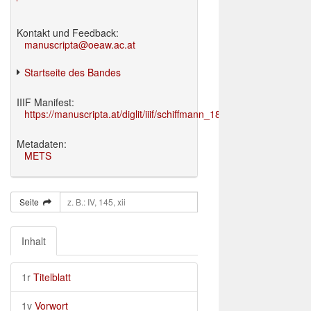
Kontakt und Feedback:
manuscripta@oeaw.ac.at
Startseite des Bandes
IIIF Manifest:
https://manuscripta.at/diglit/iiif/schiffmann_1895/manifest.json
Metadaten:
METS
Seite
Inhalt
1r
Titelblatt
1v
Vorwort