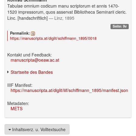
Tabulae omnium codicum manu scriptorum et annis 1470-
1520 impressorum, quos asservat Bibliotheca Seminarii cleric.
Linc. [handschriftlich]
— Linz, 1895
Seite: 9v
Permalink:
https://manuscripta.at/diglit/schiffmann_1895/0018
Kontakt und Feedback:
manuscripta@oeaw.ac.at
Startseite des Bandes
IIIF Manifest:
https://manuscripta.at/diglit/iiif/schiffmann_1895/manifest.json
Metadaten:
METS
Inhaltsverz. u. Volltextsuche