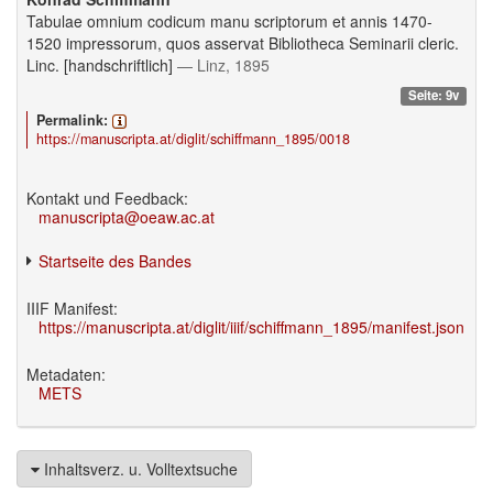
Tabulae omnium codicum manu scriptorum et annis 1470-
1520 impressorum, quos asservat Bibliotheca Seminarii cleric.
Linc. [handschriftlich]
— Linz, 1895
Seite: 9v
Permalink:
https://manuscripta.at/diglit/schiffmann_1895/0018
Kontakt und Feedback:
manuscripta@oeaw.ac.at
Startseite des Bandes
IIIF Manifest:
https://manuscripta.at/diglit/iiif/schiffmann_1895/manifest.json
Metadaten:
METS
Inhaltsverz. u. Volltextsuche