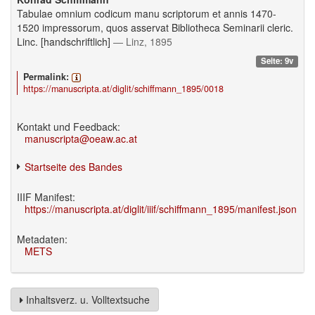
Tabulae omnium codicum manu scriptorum et annis 1470-
1520 impressorum, quos asservat Bibliotheca Seminarii cleric.
Linc. [handschriftlich]
— Linz, 1895
Seite: 9v
Permalink:
https://manuscripta.at/diglit/schiffmann_1895/0018
Kontakt und Feedback:
manuscripta@oeaw.ac.at
Startseite des Bandes
IIIF Manifest:
https://manuscripta.at/diglit/iiif/schiffmann_1895/manifest.json
Metadaten:
METS
Inhaltsverz. u. Volltextsuche