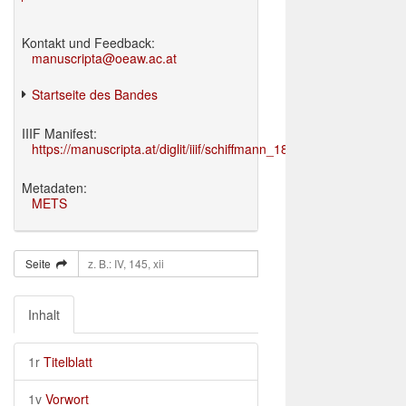
Kontakt und Feedback:
manuscripta@oeaw.ac.at
Startseite des Bandes
IIIF Manifest:
https://manuscripta.at/diglit/iiif/schiffmann_1895/manifest.json
Metadaten:
METS
Seite
Inhalt
1r
Titelblatt
1v
Vorwort