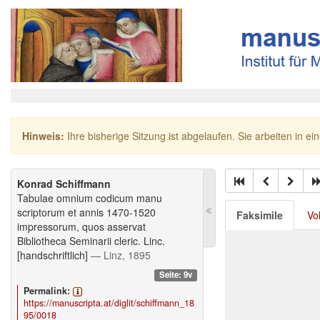
Hinweis:
Ihre bisherige Sitzung ist abgelaufen. Sie arbeiten in ei
Konrad Schiffmann
Tabulae omnium codicum manu
scriptorum et annis 1470-1520
Faksimile
Vo
impressorum, quos asservat
Bibliotheca Seminarii cleric. Linc.
[handschriftlich]
— Linz, 1895
Seite: 9v
Permalink:
https://manuscripta.at/diglit/schiffmann_18
95/0018