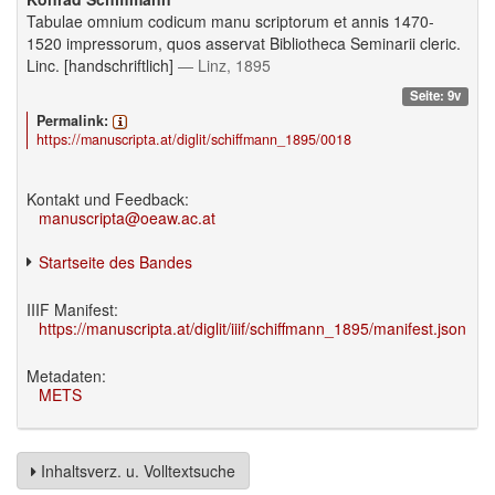
Tabulae omnium codicum manu scriptorum et annis 1470-
1520 impressorum, quos asservat Bibliotheca Seminarii cleric.
Linc. [handschriftlich]
— Linz, 1895
Seite: 9v
Permalink:
https://manuscripta.at/diglit/schiffmann_1895/0018
Kontakt und Feedback:
manuscripta@oeaw.ac.at
Startseite des Bandes
IIIF Manifest:
https://manuscripta.at/diglit/iiif/schiffmann_1895/manifest.json
Metadaten:
METS
Inhaltsverz. u. Volltextsuche