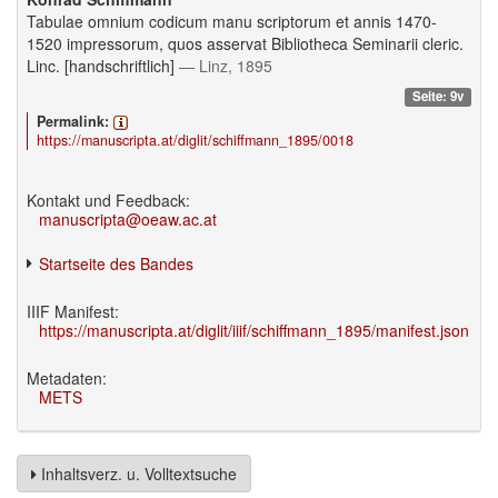
Tabulae omnium codicum manu scriptorum et annis 1470-
1520 impressorum, quos asservat Bibliotheca Seminarii cleric.
Linc. [handschriftlich]
— Linz, 1895
Seite: 9v
Permalink:
https://manuscripta.at/diglit/schiffmann_1895/0018
Kontakt und Feedback:
manuscripta@oeaw.ac.at
Startseite des Bandes
IIIF Manifest:
https://manuscripta.at/diglit/iiif/schiffmann_1895/manifest.json
Metadaten:
METS
Inhaltsverz. u. Volltextsuche