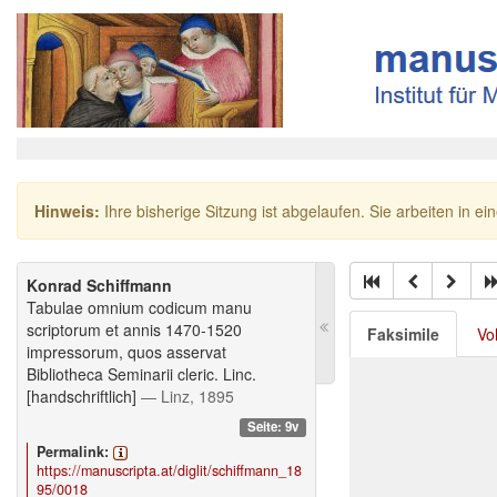
Hinweis:
Ihre bisherige Sitzung ist abgelaufen. Sie arbeiten in ei
Konrad Schiffmann
Tabulae omnium codicum manu
scriptorum et annis 1470-1520
Faksimile
Vo
impressorum, quos asservat
Bibliotheca Seminarii cleric. Linc.
[handschriftlich]
— Linz, 1895
Seite: 9v
Permalink:
https://manuscripta.at/diglit/schiffmann_18
95/0018