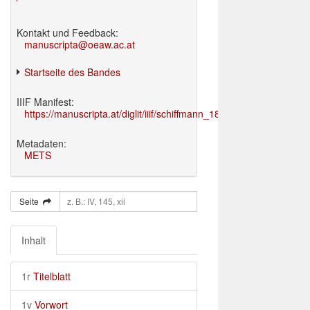
Kontakt und Feedback:
manuscripta@oeaw.ac.at
Startseite des Bandes
IIIF Manifest:
https://manuscripta.at/diglit/iiif/schiffmann_1895/manifest.json
Metadaten:
METS
Seite
Inhalt
1r
Titelblatt
1v
Vorwort