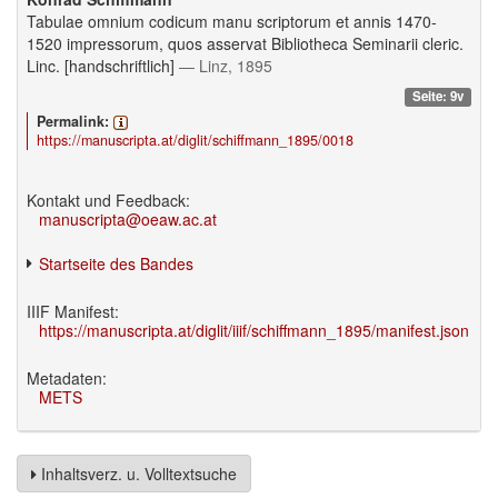
Tabulae omnium codicum manu scriptorum et annis 1470-
1520 impressorum, quos asservat Bibliotheca Seminarii cleric.
Linc. [handschriftlich]
— Linz, 1895
Seite: 9v
Permalink:
https://manuscripta.at/diglit/schiffmann_1895/0018
Kontakt und Feedback:
manuscripta@oeaw.ac.at
Startseite des Bandes
IIIF Manifest:
https://manuscripta.at/diglit/iiif/schiffmann_1895/manifest.json
Metadaten:
METS
Inhaltsverz. u. Volltextsuche