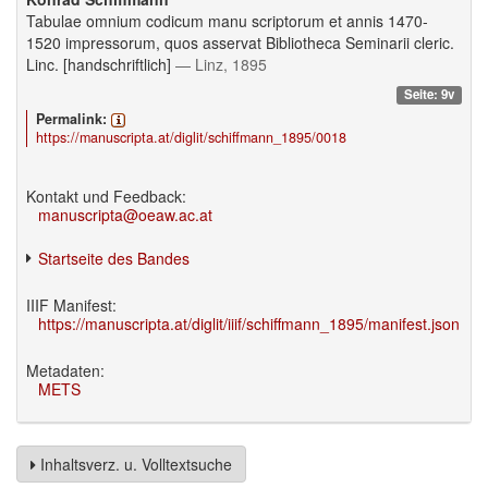
Tabulae omnium codicum manu scriptorum et annis 1470-
1520 impressorum, quos asservat Bibliotheca Seminarii cleric.
Linc. [handschriftlich]
— Linz, 1895
Seite: 9v
Permalink:
https://manuscripta.at/diglit/schiffmann_1895/0018
Kontakt und Feedback:
manuscripta@oeaw.ac.at
Startseite des Bandes
IIIF Manifest:
https://manuscripta.at/diglit/iiif/schiffmann_1895/manifest.json
Metadaten:
METS
Inhaltsverz. u. Volltextsuche