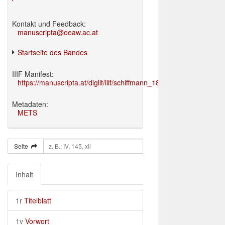
Kontakt und Feedback:
manuscripta@oeaw.ac.at
Startseite des Bandes
IIIF Manifest:
https://manuscripta.at/diglit/iiif/schiffmann_1895/manifest.json
Metadaten:
METS
Seite
Inhalt
1r
Titelblatt
1v
Vorwort