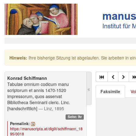
Hinweis:
Ihre bisherige Sitzung ist abgelaufen. Sie arbeiten in ei
Konrad Schiffmann
Tabulae omnium codicum manu
scriptorum et annis 1470-1520
Faksimile
Vo
impressorum, quos asservat
Bibliotheca Seminarii cleric. Linc.
[handschriftlich]
— Linz, 1895
Seite: 9v
Permalink:
https://manuscripta.at/diglit/schiffmann_18
95/0018