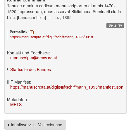
Tabulae omnium codicum manu scriptorum et annis 1470-
1520 impressorum, quos asservat Bibliotheca Seminarii cleric.
Linc. [handschriftlich]
— Linz, 1895
Seite: 9v
Permalink:
https://manuscripta.at/diglit/schiffmann_1895/0018
Kontakt und Feedback:
manuscripta@oeaw.ac.at
Startseite des Bandes
IIIF Manifest:
https://manuscripta.at/diglit/iiif/schiffmann_1895/manifest.json
Metadaten:
METS
Inhaltsverz. u. Volltextsuche