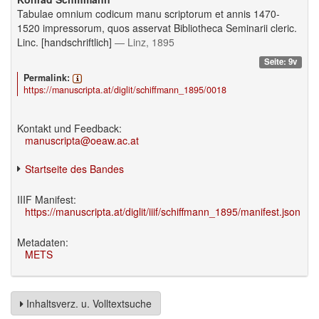
Tabulae omnium codicum manu scriptorum et annis 1470-
1520 impressorum, quos asservat Bibliotheca Seminarii cleric.
Linc. [handschriftlich]
— Linz, 1895
Seite: 9v
Permalink:
https://manuscripta.at/diglit/schiffmann_1895/0018
Kontakt und Feedback:
manuscripta@oeaw.ac.at
Startseite des Bandes
IIIF Manifest:
https://manuscripta.at/diglit/iiif/schiffmann_1895/manifest.json
Metadaten:
METS
Inhaltsverz. u. Volltextsuche