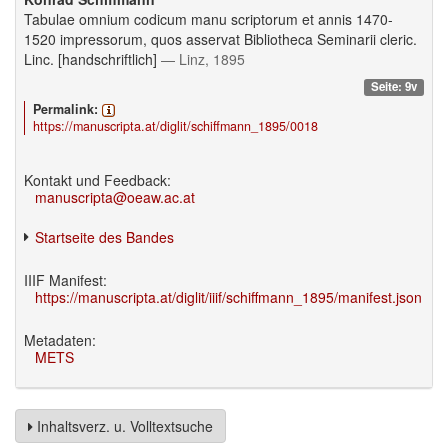
Tabulae omnium codicum manu scriptorum et annis 1470-
1520 impressorum, quos asservat Bibliotheca Seminarii cleric.
Linc. [handschriftlich]
— Linz, 1895
Seite: 9v
Permalink:
https://manuscripta.at/diglit/schiffmann_1895/0018
Kontakt und Feedback:
manuscripta@oeaw.ac.at
Startseite des Bandes
IIIF Manifest:
https://manuscripta.at/diglit/iiif/schiffmann_1895/manifest.json
Metadaten:
METS
Inhaltsverz. u. Volltextsuche