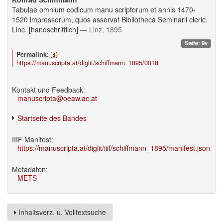
Tabulae omnium codicum manu scriptorum et annis 1470-
1520 impressorum, quos asservat Bibliotheca Seminarii cleric.
Linc. [handschriftlich]
— Linz, 1895
Seite: 9v
Permalink:
https://manuscripta.at/diglit/schiffmann_1895/0018
Kontakt und Feedback:
manuscripta@oeaw.ac.at
Startseite des Bandes
IIIF Manifest:
https://manuscripta.at/diglit/iiif/schiffmann_1895/manifest.json
Metadaten:
METS
Inhaltsverz. u. Volltextsuche