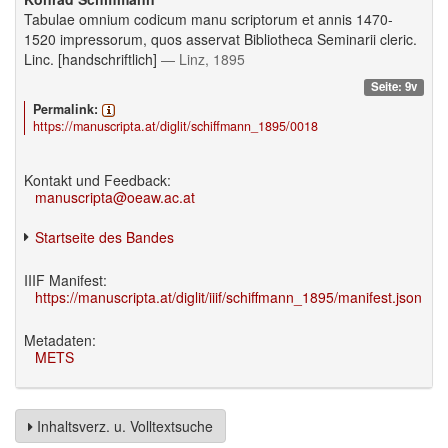
Tabulae omnium codicum manu scriptorum et annis 1470-
1520 impressorum, quos asservat Bibliotheca Seminarii cleric.
Linc. [handschriftlich]
— Linz, 1895
Seite: 9v
Permalink:
https://manuscripta.at/diglit/schiffmann_1895/0018
Kontakt und Feedback:
manuscripta@oeaw.ac.at
Startseite des Bandes
IIIF Manifest:
https://manuscripta.at/diglit/iiif/schiffmann_1895/manifest.json
Metadaten:
METS
Inhaltsverz. u. Volltextsuche