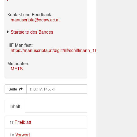
Kontakt und Feedback:
manuscripta@oeaw.ac.at
Startseite des Bandes
IIIF Manifest:
https://manuscripta.at/diglit/iiif/schiffmann_1895/manifest.json
Metadaten:
METS
Seite
Inhalt
1r
Titelblatt
1v
Vorwort