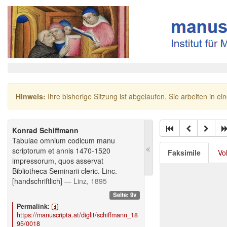
Hinweis:
Ihre bisherige Sitzung ist abgelaufen. Sie arbeiten in ei
Konrad Schiffmann
Tabulae omnium codicum manu
scriptorum et annis 1470-1520
Faksimile
Vo
impressorum, quos asservat
Bibliotheca Seminarii cleric. Linc.
[handschriftlich]
— Linz, 1895
Seite: 9v
Permalink:
https://manuscripta.at/diglit/schiffmann_18
95/0018