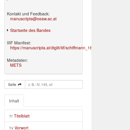
Kontakt und Feedback:
manuscripta@oeaw.ac.at
Startseite des Bandes
IIIF Manifest:
https://manuscripta.at/diglit/iiif/schiffmann_1895/manifest.json
Metadaten:
METS
Seite
Inhalt
1r
Titelblatt
1v
Vorwort