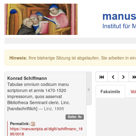
Hinweis:
Ihre bisherige Sitzung ist abgelaufen. Sie arbeiten in ei
Konrad Schiffmann
Tabulae omnium codicum manu
scriptorum et annis 1470-1520
Faksimile
Vo
impressorum, quos asservat
Bibliotheca Seminarii cleric. Linc.
[handschriftlich]
— Linz, 1895
Seite: 9v
Permalink:
https://manuscripta.at/diglit/schiffmann_18
95/0018