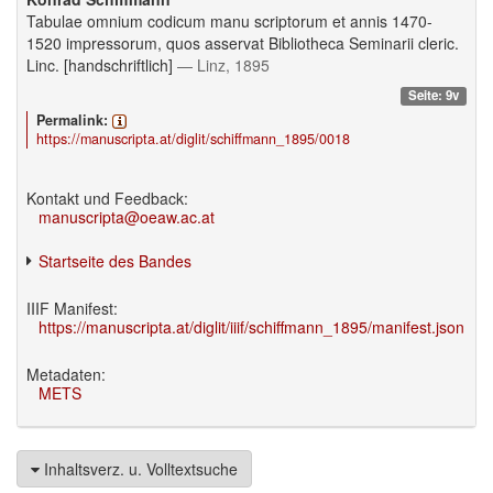
Tabulae omnium codicum manu scriptorum et annis 1470-
1520 impressorum, quos asservat Bibliotheca Seminarii cleric.
Linc. [handschriftlich]
— Linz, 1895
Seite: 9v
Permalink:
https://manuscripta.at/diglit/schiffmann_1895/0018
Kontakt und Feedback:
manuscripta@oeaw.ac.at
Startseite des Bandes
IIIF Manifest:
https://manuscripta.at/diglit/iiif/schiffmann_1895/manifest.json
Metadaten:
METS
Inhaltsverz. u. Volltextsuche