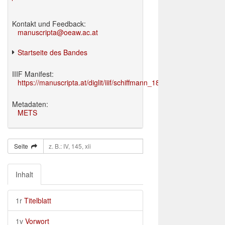
Kontakt und Feedback:
manuscripta@oeaw.ac.at
Startseite des Bandes
IIIF Manifest:
https://manuscripta.at/diglit/iiif/schiffmann_1895/manifest.json
Metadaten:
METS
Seite
Inhalt
1r
Titelblatt
1v
Vorwort