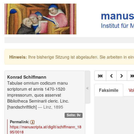
Hinweis:
Ihre bisherige Sitzung ist abgelaufen. Sie arbeiten in ei
Konrad Schiffmann
Tabulae omnium codicum manu
scriptorum et annis 1470-1520
Faksimile
Vo
impressorum, quos asservat
Bibliotheca Seminarii cleric. Linc.
[handschriftlich]
— Linz, 1895
Seite: 9v
Permalink:
https://manuscripta.at/diglit/schiffmann_18
95/0018