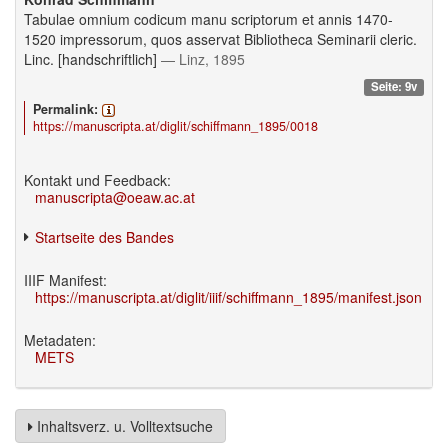
Tabulae omnium codicum manu scriptorum et annis 1470-
1520 impressorum, quos asservat Bibliotheca Seminarii cleric.
Linc. [handschriftlich]
— Linz, 1895
Seite: 9v
Permalink:
https://manuscripta.at/diglit/schiffmann_1895/0018
Kontakt und Feedback:
manuscripta@oeaw.ac.at
Startseite des Bandes
IIIF Manifest:
https://manuscripta.at/diglit/iiif/schiffmann_1895/manifest.json
Metadaten:
METS
Inhaltsverz. u. Volltextsuche