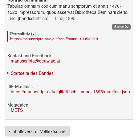
Tabulae omnium codicum manu scriptorum et annis 1470-
1520 impressorum, quos asservat Bibliotheca Seminarii cleric.
Linc. [handschriftlich]
— Linz, 1895
Seite: 9v
Permalink:
https://manuscripta.at/diglit/schiffmann_1895/0018
Kontakt und Feedback:
manuscripta@oeaw.ac.at
Startseite des Bandes
IIIF Manifest:
https://manuscripta.at/diglit/iiif/schiffmann_1895/manifest.json
Metadaten:
METS
Inhaltsverz. u. Volltextsuche