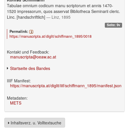
Tabulae omnium codicum manu scriptorum et annis 1470-
1520 impressorum, quos asservat Bibliotheca Seminarii cleric.
Linc. [handschriftlich]
— Linz, 1895
Seite: 9v
Permalink:
https://manuscripta.at/diglit/schiffmann_1895/0018
Kontakt und Feedback:
manuscripta@oeaw.ac.at
Startseite des Bandes
IIIF Manifest:
https://manuscripta.at/diglit/iiif/schiffmann_1895/manifest.json
Metadaten:
METS
Inhaltsverz. u. Volltextsuche