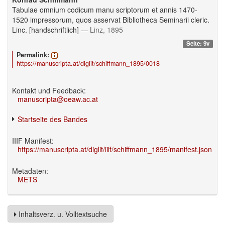
Tabulae omnium codicum manu scriptorum et annis 1470-
1520 impressorum, quos asservat Bibliotheca Seminarii cleric.
Linc. [handschriftlich]
— Linz, 1895
Seite: 9v
Permalink:
https://manuscripta.at/diglit/schiffmann_1895/0018
Kontakt und Feedback:
manuscripta@oeaw.ac.at
Startseite des Bandes
IIIF Manifest:
https://manuscripta.at/diglit/iiif/schiffmann_1895/manifest.json
Metadaten:
METS
Inhaltsverz. u. Volltextsuche