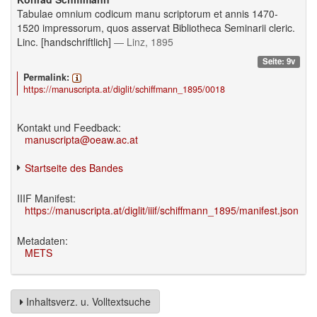
Tabulae omnium codicum manu scriptorum et annis 1470-
1520 impressorum, quos asservat Bibliotheca Seminarii cleric.
Linc. [handschriftlich]
— Linz, 1895
Seite: 9v
Permalink:
https://manuscripta.at/diglit/schiffmann_1895/0018
Kontakt und Feedback:
manuscripta@oeaw.ac.at
Startseite des Bandes
IIIF Manifest:
https://manuscripta.at/diglit/iiif/schiffmann_1895/manifest.json
Metadaten:
METS
Inhaltsverz. u. Volltextsuche