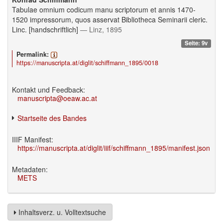
Tabulae omnium codicum manu scriptorum et annis 1470-
1520 impressorum, quos asservat Bibliotheca Seminarii cleric.
Linc. [handschriftlich]
— Linz, 1895
Seite: 9v
Permalink:
https://manuscripta.at/diglit/schiffmann_1895/0018
Kontakt und Feedback:
manuscripta@oeaw.ac.at
Startseite des Bandes
IIIF Manifest:
https://manuscripta.at/diglit/iiif/schiffmann_1895/manifest.json
Metadaten:
METS
Inhaltsverz. u. Volltextsuche