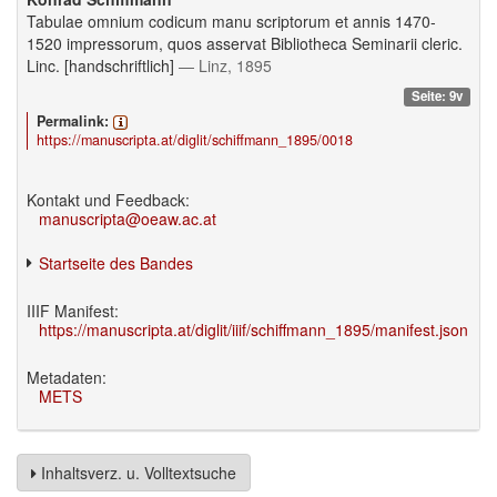
Tabulae omnium codicum manu scriptorum et annis 1470-
1520 impressorum, quos asservat Bibliotheca Seminarii cleric.
Linc. [handschriftlich]
— Linz, 1895
Seite: 9v
Permalink:
https://manuscripta.at/diglit/schiffmann_1895/0018
Kontakt und Feedback:
manuscripta@oeaw.ac.at
Startseite des Bandes
IIIF Manifest:
https://manuscripta.at/diglit/iiif/schiffmann_1895/manifest.json
Metadaten:
METS
Inhaltsverz. u. Volltextsuche