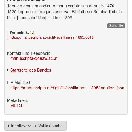
Tabulae omnium codicum manu scriptorum et annis 1470-
1520 impressorum, quos asservat Bibliotheca Seminarii cleric.
Linc. [handschriftlich]
— Linz, 1895
Seite: 9v
Permalink:
https://manuscripta.at/diglit/schiffmann_1895/0018
Kontakt und Feedback:
manuscripta@oeaw.ac.at
Startseite des Bandes
IIIF Manifest:
https://manuscripta.at/diglit/iiif/schiffmann_1895/manifest.json
Metadaten:
METS
Inhaltsverz. u. Volltextsuche