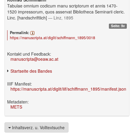
Tabulae omnium codicum manu scriptorum et annis 1470-
1520 impressorum, quos asservat Bibliotheca Seminarii cleric.
Linc. [handschriftlich]
— Linz, 1895
Seite: 9v
Permalink:
https://manuscripta.at/diglit/schiffmann_1895/0018
Kontakt und Feedback:
manuscripta@oeaw.ac.at
Startseite des Bandes
IIIF Manifest:
https://manuscripta.at/diglit/iiif/schiffmann_1895/manifest.json
Metadaten:
METS
Inhaltsverz. u. Volltextsuche