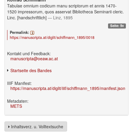
Tabulae omnium codicum manu scriptorum et annis 1470-
1520 impressorum, quos asservat Bibliotheca Seminarii cleric.
Linc. [handschriftlich]
— Linz, 1895
Seite: 9v
Permalink:
https://manuscripta.at/diglit/schiffmann_1895/0018
Kontakt und Feedback:
manuscripta@oeaw.ac.at
Startseite des Bandes
IIIF Manifest:
https://manuscripta.at/diglit/iiif/schiffmann_1895/manifest.json
Metadaten:
METS
Inhaltsverz. u. Volltextsuche