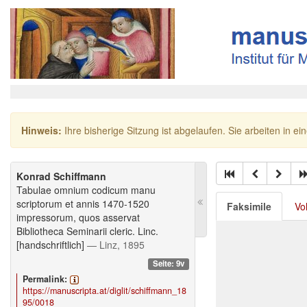
Hinweis:
Ihre bisherige Sitzung ist abgelaufen. Sie arbeiten in ei
Konrad Schiffmann
Tabulae omnium codicum manu
scriptorum et annis 1470-1520
Faksimile
Vo
impressorum, quos asservat
Bibliotheca Seminarii cleric. Linc.
[handschriftlich]
— Linz, 1895
Seite: 9v
Permalink:
https://manuscripta.at/diglit/schiffmann_18
95/0018