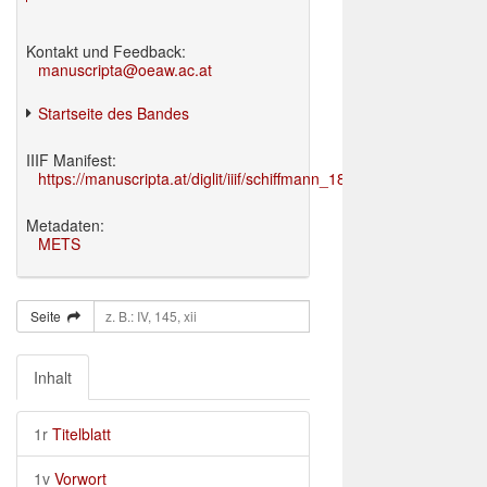
Kontakt und Feedback:
manuscripta@oeaw.ac.at
Startseite des Bandes
IIIF Manifest:
https://manuscripta.at/diglit/iiif/schiffmann_1895/manifest.json
Metadaten:
METS
Seite
Inhalt
1r
Titelblatt
1v
Vorwort