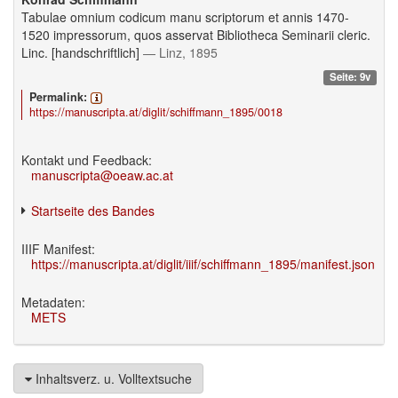
Tabulae omnium codicum manu scriptorum et annis 1470-
1520 impressorum, quos asservat Bibliotheca Seminarii cleric.
Linc. [handschriftlich]
— Linz, 1895
Seite: 9v
Permalink:
https://manuscripta.at/diglit/schiffmann_1895/0018
Kontakt und Feedback:
manuscripta@oeaw.ac.at
Startseite des Bandes
IIIF Manifest:
https://manuscripta.at/diglit/iiif/schiffmann_1895/manifest.json
Metadaten:
METS
Inhaltsverz. u. Volltextsuche