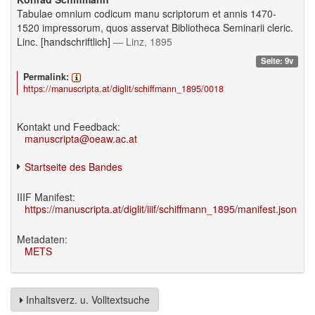
Tabulae omnium codicum manu scriptorum et annis 1470-
1520 impressorum, quos asservat Bibliotheca Seminarii cleric.
Linc. [handschriftlich]
— Linz, 1895
Seite: 9v
Permalink:
https://manuscripta.at/diglit/schiffmann_1895/0018
Kontakt und Feedback:
manuscripta@oeaw.ac.at
Startseite des Bandes
IIIF Manifest:
https://manuscripta.at/diglit/iiif/schiffmann_1895/manifest.json
Metadaten:
METS
Inhaltsverz. u. Volltextsuche