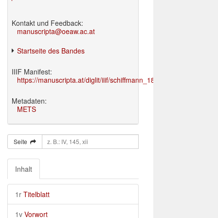
Kontakt und Feedback:
manuscripta@oeaw.ac.at
Startseite des Bandes
IIIF Manifest:
https://manuscripta.at/diglit/iiif/schiffmann_1895/manifest.json
Metadaten:
METS
Seite
Inhalt
1r
Titelblatt
1v
Vorwort