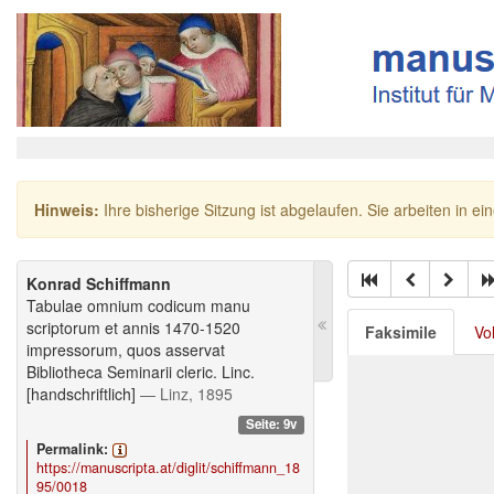
Hinweis:
Ihre bisherige Sitzung ist abgelaufen. Sie arbeiten in ei
Konrad Schiffmann
Tabulae omnium codicum manu
scriptorum et annis 1470-1520
Faksimile
Vo
impressorum, quos asservat
Bibliotheca Seminarii cleric. Linc.
[handschriftlich]
— Linz, 1895
Seite: 9v
Permalink:
https://manuscripta.at/diglit/schiffmann_18
95/0018