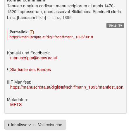
Tabulae omnium codicum manu scriptorum et annis 1470-
1520 impressorum, quos asservat Bibliotheca Seminarii cleric.
Linc. [handschriftlich]
— Linz, 1895
Seite: 9v
Permalink:
https://manuscripta.at/diglit/schiffmann_1895/0018
Kontakt und Feedback:
manuscripta@oeaw.ac.at
Startseite des Bandes
IIIF Manifest:
https://manuscripta.at/diglit/iiif/schiffmann_1895/manifest.json
Metadaten:
METS
Inhaltsverz. u. Volltextsuche