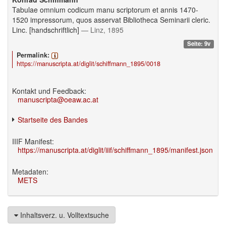
Tabulae omnium codicum manu scriptorum et annis 1470-
1520 impressorum, quos asservat Bibliotheca Seminarii cleric.
Linc. [handschriftlich]
— Linz, 1895
Seite: 9v
Permalink:
https://manuscripta.at/diglit/schiffmann_1895/0018
Kontakt und Feedback:
manuscripta@oeaw.ac.at
Startseite des Bandes
IIIF Manifest:
https://manuscripta.at/diglit/iiif/schiffmann_1895/manifest.json
Metadaten:
METS
Inhaltsverz. u. Volltextsuche