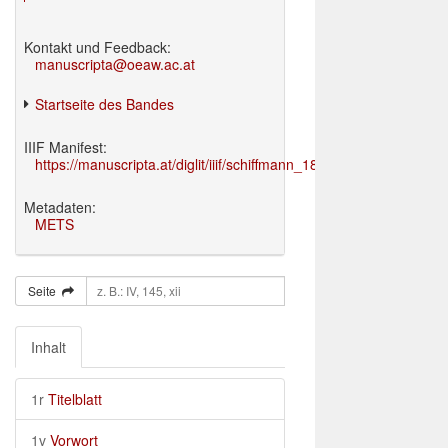
Kontakt und Feedback:
manuscripta@oeaw.ac.at
Startseite des Bandes
IIIF Manifest:
https://manuscripta.at/diglit/iiif/schiffmann_1895/manifest.json
Metadaten:
METS
Seite
Inhalt
1r
Titelblatt
1v
Vorwort