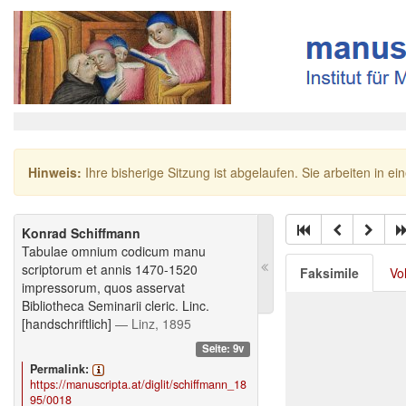
Hinweis:
Ihre bisherige Sitzung ist abgelaufen. Sie arbeiten in ei
Konrad Schiffmann
Tabulae omnium codicum manu
scriptorum et annis 1470-1520
Faksimile
Vo
impressorum, quos asservat
Bibliotheca Seminarii cleric. Linc.
[handschriftlich]
— Linz, 1895
Seite: 9v
Permalink:
https://manuscripta.at/diglit/schiffmann_18
95/0018