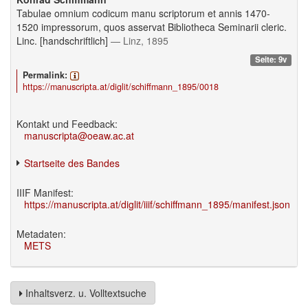
Tabulae omnium codicum manu scriptorum et annis 1470-
1520 impressorum, quos asservat Bibliotheca Seminarii cleric.
Linc. [handschriftlich]
— Linz, 1895
Seite: 9v
Permalink:
https://manuscripta.at/diglit/schiffmann_1895/0018
Kontakt und Feedback:
manuscripta@oeaw.ac.at
Startseite des Bandes
IIIF Manifest:
https://manuscripta.at/diglit/iiif/schiffmann_1895/manifest.json
Metadaten:
METS
Inhaltsverz. u. Volltextsuche